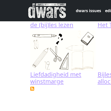
Skip to main content
dwars issues
edi
de (bij)les lezen
Het 
Liefdadigheid met
Bijl
winstmarge
allo