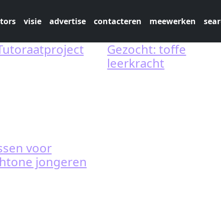
tors
visie
advertise
contacteren
meewerken
sear
Tutoraatproject
Gezocht: toffe
leerkracht
essen voor
chtone jongeren