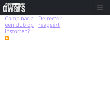
Skip to main content
Campinaria -
De rector
een club op
reageert
instorten?