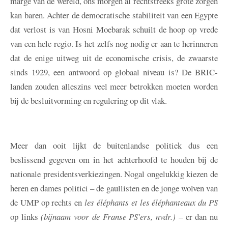
marge van de wereld, ons morgen al rechtstreeks grote zorgen
kan baren. Achter de democratische stabiliteit van een Egypte
dat verlost is van Hosni Moebarak schuilt de hoop op vrede
van een hele regio. Is het zelfs nog nodig er aan te herinneren
dat de enige uitweg uit de economische crisis, de zwaarste
sinds 1929, een antwoord op globaal niveau is? De BRIC-
landen zouden alleszins veel meer betrokken moeten worden
bij de besluitvorming en regulering op dit vlak.
Meer dan ooit lijkt de buitenlandse politiek dus een
beslissend gegeven om in het achterhoofd te houden bij de
nationale presidentsverkiezingen. Nogal ongelukkig kiezen de
heren en dames politici – de gaullisten en de jonge wolven van
de UMP op rechts en
les éléphants et les éléphanteaux du PS
op links
(bijnaam voor de Franse PS'ers, nvdr.)
– er dan nu