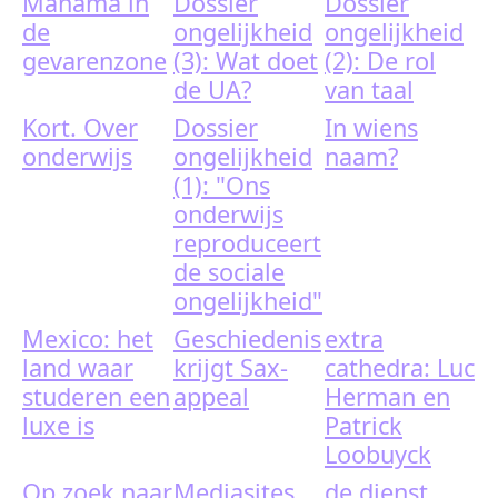
Manama in
Dossier
Dossier
de
ongelijkheid
ongelijkheid
gevarenzone
(3): Wat doet
(2): De rol
de UA?
van taal
Kort. Over
Dossier
In wiens
onderwijs
ongelijkheid
naam?
(1): "Ons
onderwijs
reproduceert
de sociale
ongelijkheid"
Mexico: het
Geschiedenis
extra
land waar
krijgt Sax-
cathedra: Luc
studeren een
appeal
Herman en
luxe is
Patrick
Loobuyck
Op zoek naar
Mediasites
de dienst