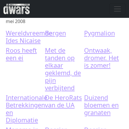
Skip to main content
mei 2008
Wereldvreemde
Bergen
Pygmalion
Ides Nicaise
Roos heeft
Met de
Ontwaak,
een ei
tanden op
dromer. Het
elkaar
is zomer!
geklemd, de
pijn
verbijtend
Internationale
De HeroRats
Duizend
Betrekkingen
van de UA
bloemen en
en
granaten
Diplomatie