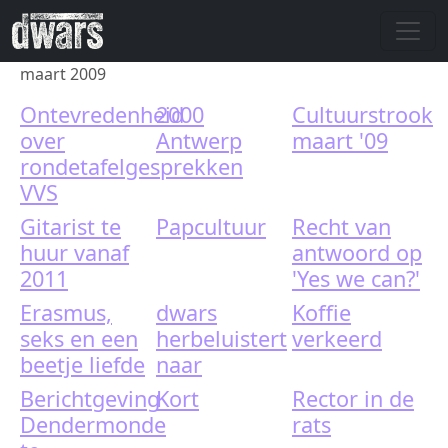
Skip to main content
maart 2009
Ontevredenheid
2000
Cultuurstrook
over
Antwerp
maart '09
rondetafelgesprekken
VVS
Gitarist te
Papcultuur
Recht van
huur vanaf
antwoord op
2011
'Yes we can?'
Erasmus,
dwars
Koffie
seks en een
herbeluistert
verkeerd
beetje liefde
naar
Berichtgeving
Kort
Rector in de
Dendermonde
rats