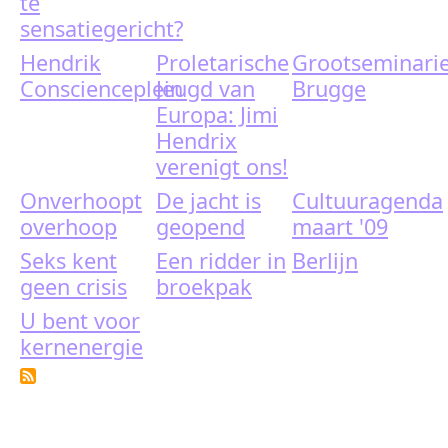
te
sensatiegericht?
Hendrik
Proletarische
Grootseminari
Conscienceplein
Jeugd van
Brugge
Europa: Jimi
Hendrix
verenigt ons!
Onverhoopt
De jacht is
Cultuuragenda
overhoop
geopend
maart '09
Seks kent
Een ridder in
Berlijn
geen crisis
broekpak
U bent voor
kernenergie