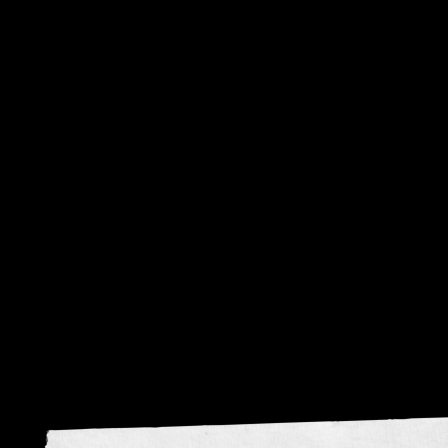
visie
krom
Donker