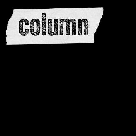
editors
advertise
dwar
issues
meewerken
contacteren