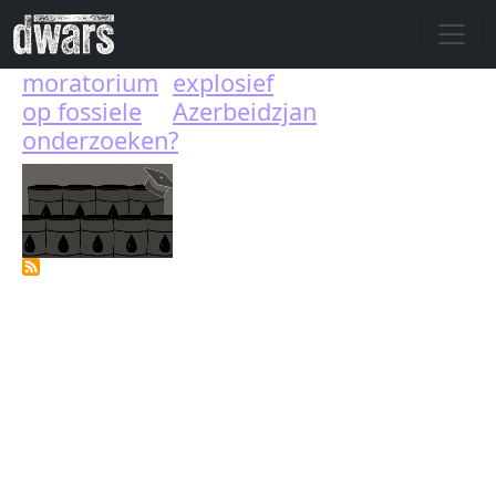
Skip to main content
moratorium
explosief
op fossiele
Azerbeidzjan
onderzoeken?