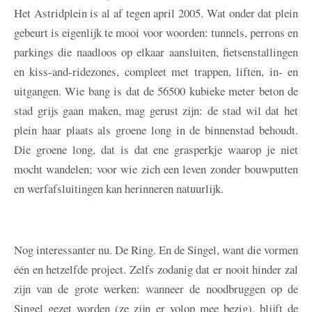
Het Astridplein is al af tegen april 2005. Wat onder dat plein
gebeurt is eigenlijk te mooi voor woorden: tunnels, perrons en
parkings die naadloos op elkaar aansluiten, fietsenstallingen
en kiss-and-ridezones, compleet met trappen, liften, in- en
uitgangen. Wie bang is dat de 56500 kubieke meter beton de
stad grijs gaan maken, mag gerust zijn: de stad wil dat het
plein haar plaats als groene long in de binnenstad behoudt.
Die groene long, dat is dat ene grasperkje waarop je niet
mocht wandelen; voor wie zich een leven zonder bouwputten
en werfafsluitingen kan herinneren natuurlijk.
Nog interessanter nu. De Ring. En de Singel, want die vormen
één en hetzelfde project. Zelfs zodanig dat er nooit hinder zal
zijn van de grote werken: wanneer de noodbruggen op de
Singel gezet worden (ze zijn er volop mee bezig), blijft de