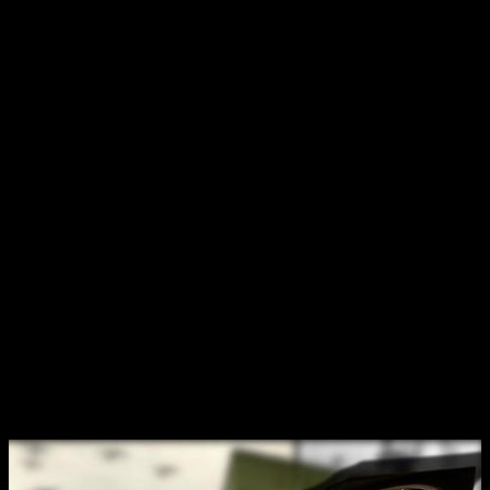
visie
krom
Donker