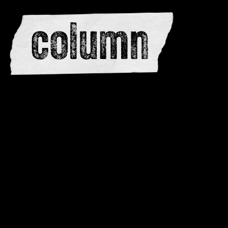
redactie
adverteren
dwarsedities
meewerken
contactere