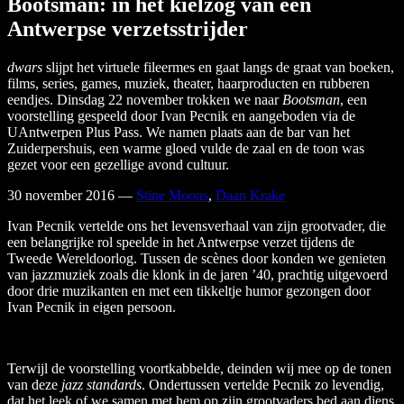
Bootsman: in het kielzog van een
Antwerpse verzetsstrijder
dwars
slijpt het virtuele fileermes en gaat langs de graat van boeken,
films, series, games, muziek, theater, haarproducten en rubberen
eendjes. Dinsdag 22 november trokken we naar
Bootsman
, een
voorstelling gespeeld door Ivan Pecnik en aangeboden via de
UAntwerpen Plus Pass. We namen plaats aan de bar van het
Zuiderpershuis, een warme gloed vulde de zaal en de toon was
gezet voor een gezellige avond cultuur.
30 november 2016
—
Stine Moons
,
Daan Krake
Ivan Pecnik vertelde ons het levensverhaal van zijn grootvader, die
een belangrijke rol speelde in het Antwerpse verzet tijdens de
Tweede Wereldoorlog. Tussen de scènes door konden we genieten
van jazzmuziek zoals die klonk in de jaren ’40, prachtig uitgevoerd
door drie muzikanten en met een tikkeltje humor gezongen door
Ivan Pecnik in eigen persoon.
Terwijl de voorstelling voortkabbelde, deinden wij mee op de tonen
van deze
jazz standards
. Ondertussen vertelde Pecnik zo levendig,
dat het leek of we samen met hem op zijn grootvaders bed aan diens