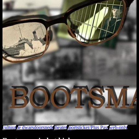
cultuur
de dwarsdoorsnede
theater
sportsticker/Plus Pass
web-only