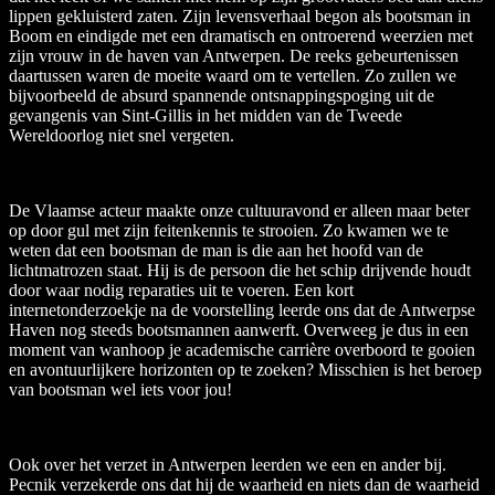
lippen gekluisterd zaten. Zijn levensverhaal begon als bootsman in
Boom en eindigde met een dramatisch en ontroerend weerzien met
zijn vrouw in de haven van Antwerpen. De reeks gebeurtenissen
daartussen waren de moeite waard om te vertellen. Zo zullen we
bijvoorbeeld de absurd spannende ontsnappingspoging uit de
gevangenis van Sint-Gillis in het midden van de Tweede
Wereldoorlog niet snel vergeten.
De Vlaamse acteur maakte onze cultuuravond er alleen maar beter
op door gul met zijn feitenkennis te strooien. Zo kwamen we te
weten dat een bootsman de man is die aan het hoofd van de
lichtmatrozen staat. Hij is de persoon die het schip drijvende houdt
door waar nodig reparaties uit te voeren. Een kort
internetonderzoekje na de voorstelling leerde ons dat de Antwerpse
Haven nog steeds bootsmannen aanwerft. Overweeg je dus in een
moment van wanhoop je academische carrière overboord te gooien
en avontuurlijkere horizonten op te zoeken? Misschien is het beroep
van bootsman wel iets voor jou!
Ook over het verzet in Antwerpen leerden we een en ander bij.
Pecnik verzekerde ons dat hij de waarheid en niets dan de waarheid