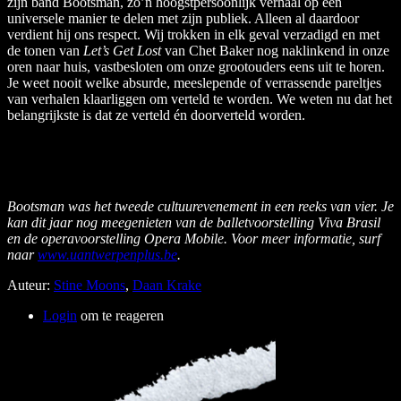
zijn band Bootsman, zo’n hoogstpersoonlijk verhaal op een
universele manier te delen met zijn publiek. Alleen al daardoor
verdient hij ons respect. Wij trokken in elk geval verzadigd en met
de tonen van
Let’s Get Lost
van Chet Baker nog naklinkend in onze
oren naar huis, vastbesloten om onze grootouders eens uit te horen.
Je weet nooit welke absurde, meeslepende of verrassende pareltjes
van verhalen klaarliggen om verteld te worden. We weten nu dat het
belangrijkste is dat ze verteld én doorverteld worden.
Bootsman was het tweede
cultuurevenement
in een reeks van vier. Je
kan dit jaar nog meegenieten van de
balletvoorstelling
Viva
Brasil
en de operavoorstelling Opera Mobile. Voor meer informatie, surf
naar
www.uantwerpenplus.be
.
Auteur:
Stine Moons
,
Daan Krake
Login
om te reageren