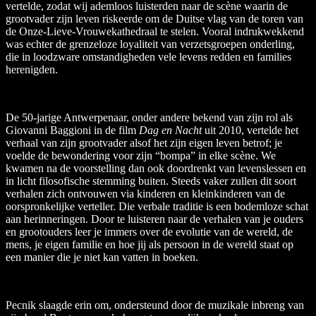
vertelde, zodat wij ademloos luisterden naar de scène waarin de
grootvader zijn leven riskeerde om de Duitse vlag van de toren van
de Onze-Lieve-Vrouwekathedraal te stelen. Vooral indrukwekkend
was echter de grenzeloze loyaliteit van verzetsgroepen onderling,
die in loodzware omstandigheden vele levens redden en families
herenigden.
De 50-jarige Antwerpenaar, onder andere bekend van zijn rol als
Giovanni Baggioni in de film
Dag en Nacht
uit 2010, vertelde het
verhaal van zijn grootvader alsof het zijn eigen leven betrof; je
voelde de bewondering voor zijn “bompa” in elke scène. We
kwamen na de voorstelling dan ook doordrenkt van levenslessen en
in licht filosofische stemming buiten. Steeds vaker zullen dit soort
verhalen zich ontvouwen via kinderen en kleinkinderen van de
oorspronkelijke verteller. Die verbale traditie is een bodemloze schat
aan herinneringen. Door te luisteren naar de verhalen van je ouders
en grootouders leer je immers over de evolutie van de wereld, de
mens, je eigen familie en hoe jij als persoon in de wereld staat op
een manier die je niet kan vatten in boeken.
Pecnik slaagde erin om, ondersteund door de muzikale inbreng van