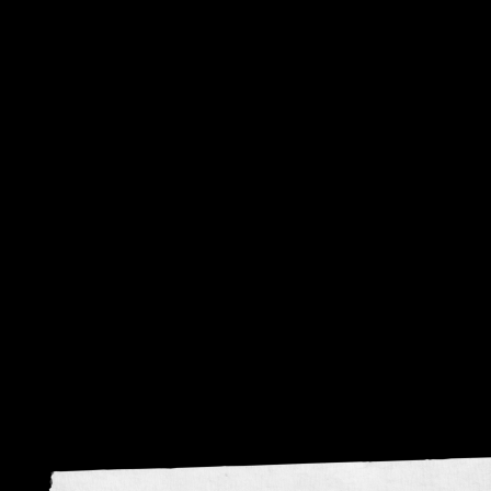
visie
krom
Donker