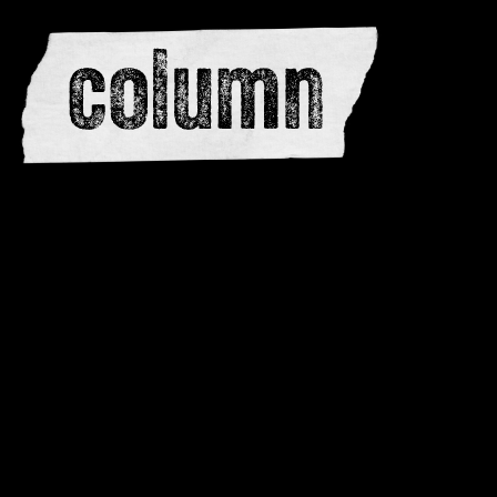
redactie
adverteren
dwarsedities
meewerken
contactere