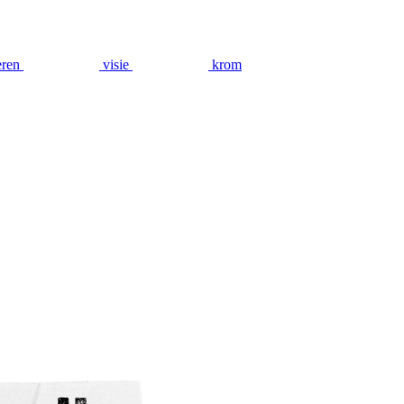
eren
visie
krom