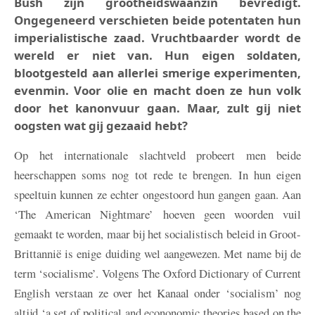
Bush zijn grootheidswaanzin bevredigt.
Ongegeneerd verschieten beide potentaten hun
imperialistische zaad. Vruchtbaarder wordt de
wereld er niet van. Hun eigen soldaten,
blootgesteld aan allerlei smerige experimenten,
evenmin. Voor olie en macht doen ze hun volk
door het kanonvuur gaan. Maar, zult gij niet
oogsten wat gij gezaaid hebt?
Op het internationale slachtveld probeert men beide
heerschappen soms nog tot rede te brengen. In hun eigen
speeltuin kunnen ze echter ongestoord hun gangen gaan. Aan
‘The American Nightmare’ hoeven geen woorden vuil
gemaakt te worden, maar bij het socialistisch beleid in Groot-
Brittannië is enige duiding wel aangewezen. Met name bij de
term ‘socialisme’. Volgens The Oxford Dictionary of Current
English verstaan ze over het Kanaal onder ‘socialism’ nog
altijd ‘a set of political and econonomic theories based on the