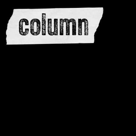
redactie
adverteren
dwarsedities
meewerken
contactere