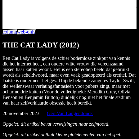
column
web-only
THE CAT LADY (2012)
Een Cat Lady is volgens de schier bodemloze zinkput van kennis
die het internet heet, een oudere witte vrouw die vereenzaamd
tussen haar katten woont. Het is een stereotiep beeld dat gebruikt
wordt als scheldwoord, maar even vaak geadopteerd als eretitel. Dat
laatste is ondermeer het geval bij de bekende zangeres Taylor Swift,
die wellenswaar verlatingsfantasieën voor pubers zingt, maar met
ocharme drie katten (Voor de volledigheid: Meredith Grey, Olivia
Benson en Benjamin Button) duidelijk nog niet het finale stadium
van haar zelfverklaarde obsessie heeft bereikt.
20 november 2023
—
Gert Van Langendonck
Opgelet: dit artikel bevat verwijzingen naar zelfmoord.
Opgelet: dit artikel onthult kleine plotelementen van het spel.