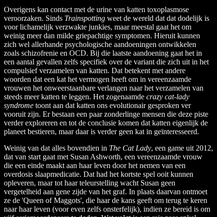
Overigens kan contact met de urine van katten toxoplasmose
veroorzaken. Sinds
Trainspotting
weet de wereld dat dat dodelijk is
voor lichamelijk verzwakte junkies, maar meestal gaat het om
weinig meer dan milde griepachtige symptomen. Hieruit kunnen
zich wel allerhande psychologische aandoeningen ontwikkelen
zoals schizofrenie en OCD. Bij die laatste aandoening gaat het in
een aantal gevallen zelfs specifiek over de variant die zich uit in het
compulsief verzamelen van katten. Dat betekent met andere
woorden dat een kat het vermogen heeft om in vereenzaamde
vrouwen het onweerstaanbare verlangen naar het verzamelen van
steeds meer katten te leggen. Het zogenaamde
crazy cat-lady
syndrome
toont aan dat katten ons evolutionair gesproken ver
vooruit zijn. Er bestaan een paar zonderlinge mensen die deze piste
verder exploreren en tot de conclusie komen dat katten eigenlijk de
planeet bestieren, maar daar is verder geen kat in geïnteresseerd.
Weinig van dat alles bovendien in
The Cat Lady
, een game uit 2012,
dat van start gaat met Susan Ashworth, een vereenzaamde vrouw
die een einde maakt aan haar leven door het nemen van een
overdosis slaapmedicatie. Dat had het kortste spel ooit kunnen
opleveren, maar tot haar teleurstelling wacht Susan geen
vergetelheid aan gene zijde van het graf. In plaats daarvan ontmoet
ze de 'Queen of Maggots', die haar de kans geeft om terug te keren
naar haar leven (voor even zelfs onsterfelijk), indien ze bereid is om