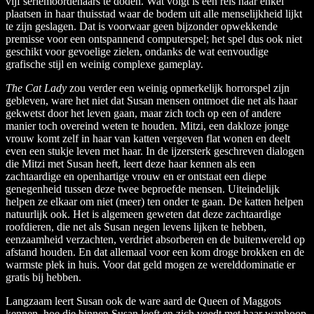
vijf seriemoordenaars te doden. Wat volgt is een reis naar enkel
plaatsen in haar thuisstad waar de bodem uit alle menselijkheid lijkt
te zijn geslagen. Dat is voorwaar geen bijzonder opwekkende
premisse voor een ontspannend computerspel; het spel dus ook niet
geschikt voor gevoelige zielen, ondanks de wat eenvoudige
grafische stijl en weinig complexe gameplay.
The Cat Lady
zou verder een weinig opmerkelijk horrorspel zijn
gebleven, ware het niet dat Susan mensen ontmoet die net als haar
gekwetst door het leven gaan, maar zich toch op een of andere
manier toch overeind weten te houden. Mitzi, een dakloze jonge
vrouw komt zelf in haar van katten vergeven flat wonen en deelt
even een stukje leven met haar. In de ijzersterk geschreven dialogen
die Mitzi met Susan heeft, leert deze haar kennen als een
zachtaardige en openhartige vrouw en er ontstaat een diepe
genegenheid tussen deze twee beproefde mensen. Uiteindelijk
helpen ze elkaar om niet (meer) ten onder te gaan. De katten helpen
natuurlijk ook. Het is algemeen geweten dat deze zachtaardige
roofdieren, die net als Susan negen levens lijken te hebben,
eenzaamheid verzachten, verdriet absorberen en de buitenwereld op
afstand houden. En dat allemaal voor een kom droge brokken en de
warmste plek in huis. Voor dat geld mogen ze werelddominatie er
gratis bij hebben.
Langzaam leert Susan ook de ware aard de Queen of Maggots
kennen, hoe die binnen Susan leeft en zich voedt met haar wanhoop