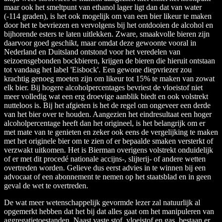
maar ook het smeltpunt van ethanol lager ligt dan dat van water
(-114 graden), is het ook mogelijk om van een bier likeur te maken
door het te bevriezen en vervolgens bij het ontdooien de alcohol en
bijhorende esters te laten uitlekken. Zware, smaakvolle bieren zijn
daarvoor goed geschikt, maar omdat deze gewoonte vooral in
Nederland en Duitsland ontstond voor het veredelen van
seizoensgebonden bockbieren, krijgen de bieren die hieruit ontstaan
tot vandaag het label 'Eisbock'. Een gewone diepvriezer zou
krachtig genoeg moeten zijn om likeur tot 15% te maken van zowat
elk bier. Bij hogere alcoholpercentages bevriest de vloeistof niet
meer volledig wat een erg droevige aanblik biedt en ook volstrekt
nutteloos is. Bij het afgieten is het de regel om ongeveer een derde
van het bier over te houden. Aangezien het eindresultaat een hoger
alcoholpercentage heeft dan het origineel, is het belangrijk om er
met mate van te genieten en zeker ook eens de vergelijking te maken
met het originele bier om te zien of er bepaalde smaken versterkt of
verzwakt uitkomen. Het is Bierman overigens volstrekt onduidelijk
of er met dit procedé nationale accijns-, slijterij- of andere wetten
overtreden worden. Gelieve dus eerst advies in te winnen bij een
advocaat of een abonnement te nemen op het staatsblad en in geen
geval de wet te overtreden.
De wat meer wetenschappelijk gevormde lezer zal natuurlijk al
opgemerkt hebben dat het bij dat alles gaat om het manipuleren van
aggregatietoestanden. Naast vaste stof, vloeistof en gas, bestaan er