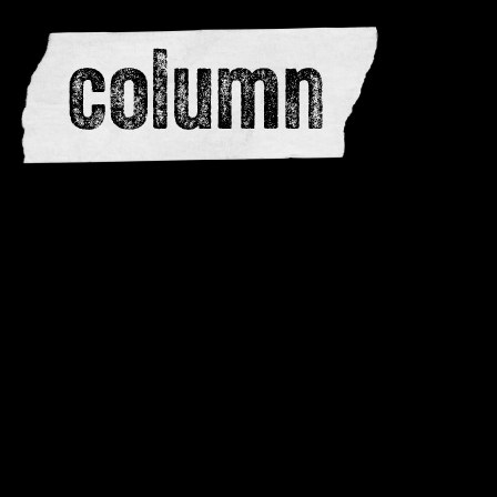
redactie
adverteren
dwarsedities
meewerken
contactere