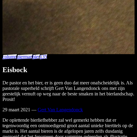
column
bierman
bier
135
Eisbock
De pastor en het bier, er is geen duo dat meer onafscheidelijk is. Als
pastorale superheld schrijft Gert Van Langendonck ons met zijn
geestelijk vernuft op weg naar de beste smaken in het bierlandschap.
Prosit!
29 maart 2021
—
Gert Van Langendonck
De oplettende bierliefhebber zal wel gemerkt hebben dat er
tegenwoordig een ontmoedigend groot aantal unieke biertitels op de
markt is. Het aantal bieren is de afgelopen jaren zelfs dusdanig
gegroeid dat het fenomeen door sommige geleerden als illustratie