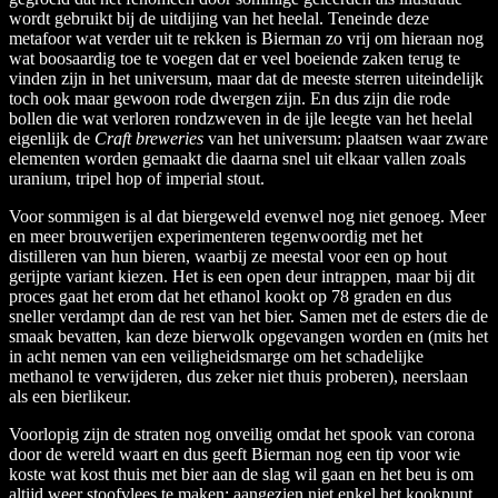
wordt gebruikt bij de uitdijing van het heelal. Teneinde deze
metafoor wat verder uit te rekken is Bierman zo vrij om hieraan nog
wat boosaardig toe te voegen dat er veel boeiende zaken terug te
vinden zijn in het universum, maar dat de meeste sterren uiteindelijk
toch ook maar gewoon rode dwergen zijn. En dus zijn die rode
bollen die wat verloren rondzweven in de ijle leegte van het heelal
eigenlijk de
Craft breweries
van het universum: plaatsen waar zware
elementen worden gemaakt die daarna snel uit elkaar vallen zoals
uranium, tripel hop of imperial stout.
Voor sommigen is al dat biergeweld evenwel nog niet genoeg. Meer
en meer brouwerijen experimenteren tegenwoordig met het
distilleren van hun bieren, waarbij ze meestal voor een op hout
gerijpte variant kiezen. Het is een open deur intrappen, maar bij dit
proces gaat het erom dat het ethanol kookt op 78 graden en dus
sneller verdampt dan de rest van het bier. Samen met de esters die de
smaak bevatten, kan deze bierwolk opgevangen worden en (mits het
in acht nemen van een veiligheidsmarge om het schadelijke
methanol te verwijderen, dus zeker niet thuis proberen), neerslaan
als een bierlikeur.
Voorlopig zijn de straten nog onveilig omdat het spook van corona
door de wereld waart en dus geeft Bierman nog een tip voor wie
koste wat kost thuis met bier aan de slag wil gaan en het beu is om
altijd weer stoofvlees te maken: aangezien niet enkel het kookpunt