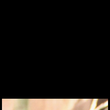
visie
krom
Donker