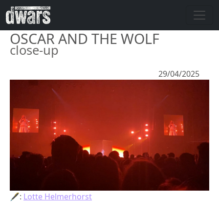
Overslaan en naar de inhoud gaan
OSCAR AND THE WOLF
close-up
29/04/2025
🖋:
Lotte Helmerhorst