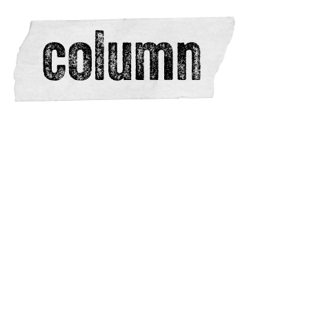
redactie
adverteren
dwarsedities
meewerken
contacteren