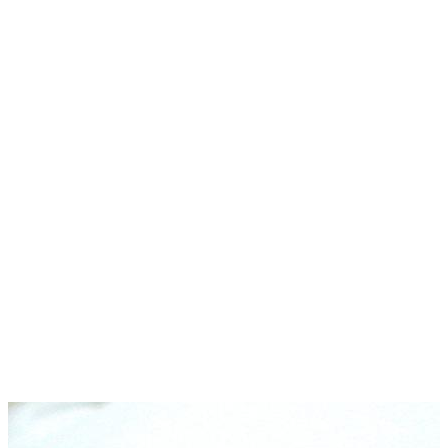
visie
krom
Donker