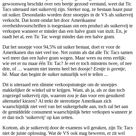
gewoonweg beschikt over een beetje gezond verstand, weet dat Tic
Tacs uiteraard niet suikervrij zijn. Sterker nog, ze bestaan haast puur
uit suiker. Desondanks worden deze snoepjes in de VS als suikervrij
verkocht. Dat komt omdat het door Amerikaanse
overheidsvoorschriften is toegestaan om een product als suikervrij te
verkopen wanneer er minder dan een halve gram van inzit. En, je
raadt het al, een Tic Tac weegt minder dan een halve gram.
Dat het snoepje voor 94,5% uit suiker bestaat, doet er voor de
Amerikanen dus niet veel toe. Net zomin als dat alle Tic Tacs samen
wel meer dan een halve gram wegen. Maar wees nu eens eerlijk:
wie eet er nu maar één Tic Tac? Je eet er toch minstens twee, of nee
drie, of … waarom niet ineens heel het doosje?
Eentje is geentje
,
hè. Maar dan begint de suiker natuurlijk wel te tellen ...
Dit is uiteraard een slimme verkoopstrategie om de snoepjes
makkelijker de winkel uit te krijgen. Want, ah ja, als ze dan toch
zogezegd suikervrij zijn, waarom zou je dan voor een gesuikerd
alternatief kiezen? Al trekt de stereotiepe Amerikaan zich
waarschijnlijk niet veel van het suikergehalte aan, toch zal het aan
de gemiddelde consument waarschijnlijk beter verkopen wanneer je
er dan toch ‘suikervrij’ op kan zetten.
Kortom, als je suikervrij door de examens wil geraken, zijn Tic Tacs
niet de juiste oplossing. Wat de VS ook mag beweren, er zit wel