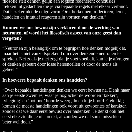
filosofie stelt denken gelijk aan logisch redeneren; conclusies
trekken uit gedachten die je via bepaalde regels met elkaar verbindt.
Dat is zeker niet de enige vorm. Ook herkennen, reflecteren, leren,
handelen en intuïtief reageren zijn vormen van denken.”
Kunnen we ons bewustzijn verklaren door de werking van
neuronen, of wordt het filosofisch aspect van onze geest dan
vergeten?
“Neuronen zijn belangrijk om te begrijpen hoe denken mogelijk is,
maar het is niet vanzelfsprekend om over denkende neuronen te
spreken. Net zoals je niet zegt dat je voet voetbalt, kan je je afvragen
of denken gebeurt door losse hersencellen of door de mens als
geheel.”
In hoeverre bepaalt denken ons handelen?
“Over bepaalde handelingen denken we eerst bewust na. Denk maar
aan je eerste zwemles, waar je nog actief de woorden ‘kikker’,
‘vliegtuig’ en ‘potlood’ hoorde weergalmen in je hoofd. Gelukkig
komen de meeste handelingen ook voort uit gewoontes of karakter,
zonder dat we daar eerst bewust over nadenken. Je denkt ook niet
eerst elke zin die je uitspreekt, al zouden we dat soms misschien
beter wel doen.”