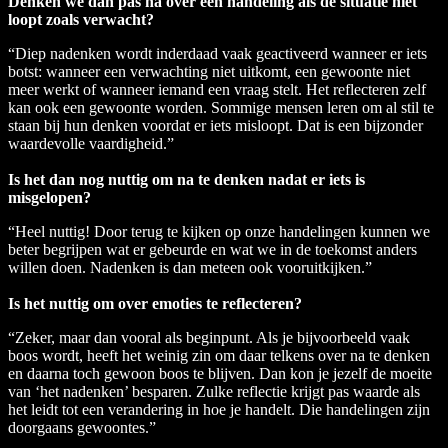
Denken we dan pas na over een handeling als de situatie niet
loopt zoals verwacht?
“Diep nadenken wordt inderdaad vaak geactiveerd wanneer er iets
botst: wanneer een verwachting niet uitkomt, een gewoonte niet
meer werkt of wanneer iemand een vraag stelt. Het reflecteren zelf
kan ook een gewoonte worden. Sommige mensen leren om al stil te
staan bij hun denken voordat er iets misloopt. Dat is een bijzonder
waardevolle vaardigheid.”
Is het dan nog nuttig om na te denken nadat er iets is
misgelopen?
“Heel nuttig! Door terug te kijken op onze handelingen kunnen we
beter begrijpen wat er gebeurde en wat we in de toekomst anders
willen doen. Nadenken is dan meteen ook vooruitkijken.”
Is het nuttig om over emoties te reflecteren?
“Zeker, maar dan vooral als beginpunt. Als je bijvoorbeeld vaak
boos wordt, heeft het weinig zin om daar telkens over na te denken
en daarna toch gewoon boos te blijven. Dan kon je jezelf de moeite
van ‘het nadenken’ besparen. Zulke reflectie krijgt pas waarde als
het leidt tot een verandering in hoe je handelt. Die handelingen zijn
doorgaans gewoontes.”