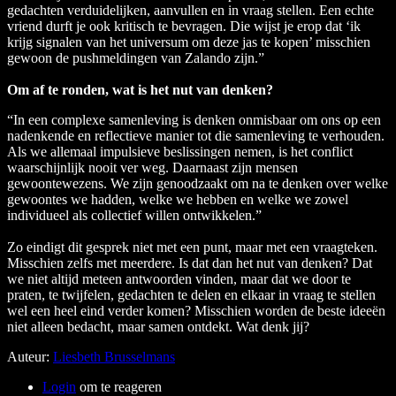
gedachten verduidelijken, aanvullen en in vraag stellen. Een echte
vriend durft je ook kritisch te bevragen. Die wijst je erop dat ‘ik
krijg signalen van het universum om deze jas te kopen’ misschien
gewoon de pushmeldingen van Zalando zijn.”
Om af te ronden, wat is het nut van denken?
“In een complexe samenleving is denken onmisbaar om ons op een
nadenkende en reflectieve manier tot die samenleving te verhouden.
Als we allemaal impulsieve beslissingen nemen, is het conflict
waarschijnlijk nooit ver weg. Daarnaast zijn mensen
gewoontewezens. We zijn genoodzaakt om na te denken over welke
gewoontes we hadden, welke we hebben en welke we zowel
individueel als collectief willen ontwikkelen.”
Zo eindigt dit gesprek niet met een punt, maar met een vraagteken.
Misschien zelfs met meerdere. Is dat dan het nut van denken? Dat
we niet altijd meteen antwoorden vinden, maar dat we door te
praten, te twijfelen, gedachten te delen en elkaar in vraag te stellen
wel een heel eind verder komen? Misschien worden de beste ideeën
niet alleen bedacht, maar samen ontdekt. Wat denk jij?
Auteur:
Liesbeth Brusselmans
Login
om te reageren