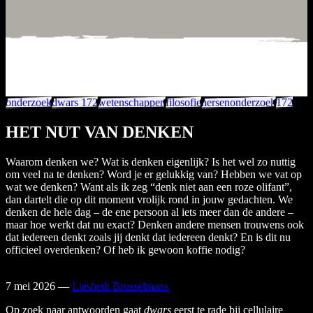
onderzoek
dwars 172
wetenschappen
filosofie
hersenonderzoek
172
HET NUT VAN DENKEN
Waarom denken we? Wat is denken eigenlijk? Is het wel zo nuttig
om veel na te denken? Word je er gelukkig van? Hebben we vat op
wat we denken? Want als ik zeg “denk niet aan een roze olifant”,
dan dartelt die op dit moment vrolijk rond in jouw gedachten. We
denken de hele dag – de ene persoon al iets meer dan de andere –
maar hoe werkt dat nu exact? Denken andere mensen trouwens ook
dat iedereen denkt zoals jij denkt dat iedereen denkt? En is dit nu
officieel overdenken? Of heb ik gewoon koffie nodig?
7 mei 2026
—
Liesbeth Brusselmans
Op zoek naar antwoorden gaat
dwars
eerst te rade bij cellulaire