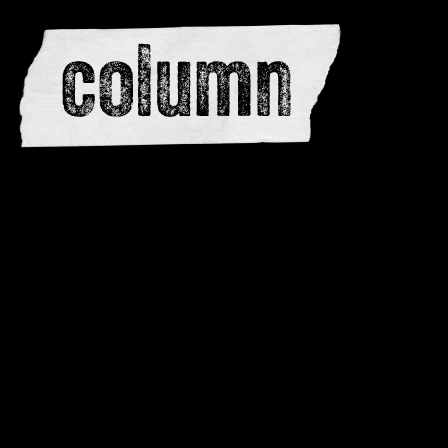
redactie
adverteren
dwarsedities
meewerken
contactere