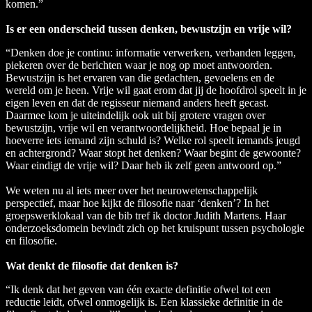
komen.”
Is er een onderscheid tussen denken, bewustzijn en vrije wil?
“Denken doe je continu: informatie verwerken, verbanden leggen,
piekeren over de berichten waar je nog op moet antwoorden.
Bewustzijn is het ervaren van die gedachten, gevoelens en de
wereld om je heen. Vrije wil gaat erom dat jij de hoofdrol speelt in je
eigen leven en dat de regisseur niemand anders heeft gecast.
Daarmee kom je uiteindelijk ook uit bij grotere vragen over
bewustzijn, vrije wil en verantwoordelijkheid. Hoe bepaal je in
hoeverre iets iemand zijn schuld is? Welke rol speelt iemands jeugd
en achtergrond? Waar stopt het denken? Waar begint de gewoonte?
Waar eindigt de vrije wil? Daar heb ik zelf geen antwoord op.”
We weten nu al iets meer over het neurowetenschappelijk
perspectief, maar hoe kijkt de filosofie naar ‘denken’? In het
groepswerklokaal van de bib tref ik doctor Judith Martens. Haar
onderzoeksdomein bevindt zich op het kruispunt tussen psychologie
en filosofie.
Wat denkt de filosofie dat denken is?
“Ik denk dat het geven van één exacte definitie ofwel tot een
reductie leidt, ofwel onmogelijk is. Een klassieke definitie in de