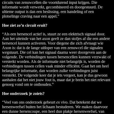
circuits van zenuwcellen die voortdurend input krijgen. Die
informatie wordt verwerkt, gecombineerd en doorgestuurd. De
ultieme output is dan een beslissing, een handeling of een
plotselinge craving naar een appel.”
Hoe ziet zo’n circuit eruit?
“Als een hersencel actief is, stuurt ze een elektrisch signaal door.
Aan het uiteinde van het axon geeft ze dan stofjes af die een andere
hersencel kunnen activeren. Voor diegene die zich afvraagt wie
Axon is: dat is de lange uitloper van een zenuwcel die signalen
wegstuurt. Die cel kan het signaal daarna weer doorgeven aan de
volgende. De verbindingen tussen hersencellen kunnen verzwakt of
versterkt worden. Als de informatie niet belangrijk is, worden de
verbindingen tussen cellen vaak minder efficiënt. Gaat het om heel
belangrijke informatie, dan worden zulke verbindingen juist
versterkt. De volgende keer dat je iets vergeet, kan je dus gewoon
aanhalen dat het niet jouw fout is, maar dat je brein het niet relevant
genoeg vond om te onthouden.”
Hoe onderzoek je zoiets?
“Veel van ons onderzoek gebeurt
ex vivo
. Dat betekent dat we
hersenweefsel buiten het lichaam bestuderen. We maken daarvoor
een dunne hersencoupe, een heel dun plakje hersenweefsel, van