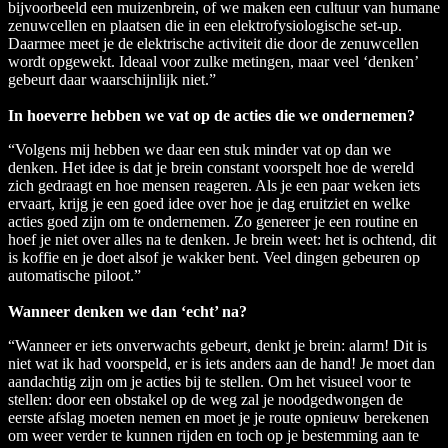
bijvoorbeeld een muizenbrein, of we maken een cultuur van humane
zenuwcellen en plaatsen die in een elektrofysiologische set-up.
Daarmee meet je de elektrische activiteit die door de zenuwcellen
wordt opgewekt. Ideaal voor zulke metingen, maar veel ‘denken’
gebeurt daar waarschijnlijk niet.”
In hoeverre hebben we vat op de acties die we ondernemen?
“Volgens mij hebben we daar een stuk minder vat op dan we
denken. Het idee is dat je brein constant voorspelt hoe de wereld
zich gedraagt en hoe mensen reageren. Als je een paar weken iets
ervaart, krijg je een goed idee over hoe je dag eruitziet en welke
acties goed zijn om te ondernemen. Zo genereer je een routine en
hoef je niet over alles na te denken. Je brein weet: het is ochtend, dit
is koffie en je doet alsof je wakker bent. Veel dingen gebeuren op
automatische piloot.”
Wanneer denken we dan ‘echt’ na?
“Wanneer er iets onverwachts gebeurt, denkt je brein: alarm! Dit is
niet wat ik had voorspeld, er is iets anders aan de hand! Je moet dan
aandachtig zijn om je acties bij te stellen. Om het visueel voor te
stellen: door een obstakel op de weg zal je noodgedwongen de
eerste afslag moeten nemen en moet je je route opnieuw berekenen
om weer verder te kunnen rijden en toch op je bestemming aan te