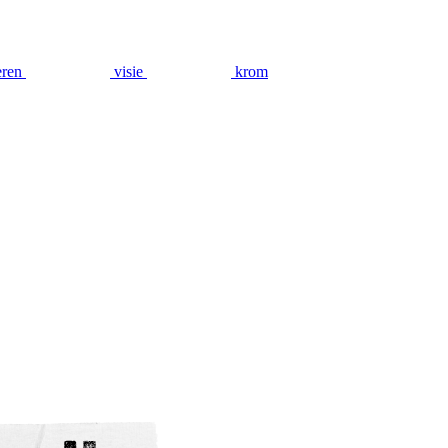
eren
visie
krom