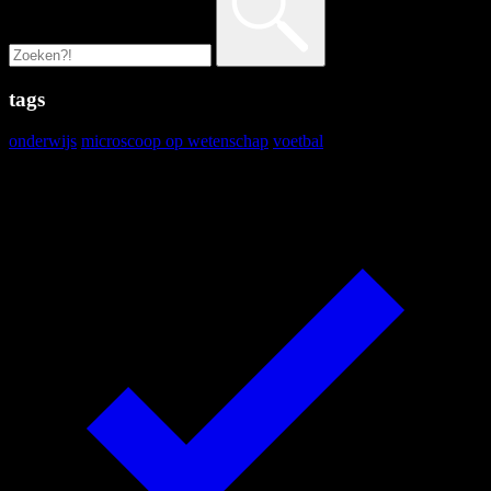
tags
onderwijs
microscoop op wetenschap
voetbal