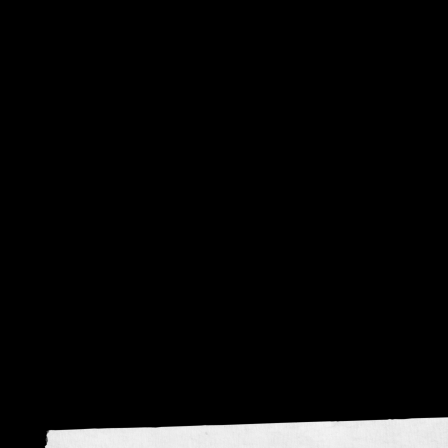
visie
krom
Donker