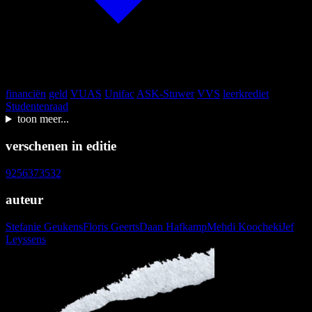
financiën
geld
VUAS
Unifac
ASK-Stuwer
VVS
leerkrediet
Studentenraad
toon meer...
verschenen in editie
92
56
37
35
32
auteur
Stefanie Geukens
Floris Geerts
Daan Hafkamp
Mehdi Koocheki
Jef
Leyssens