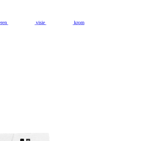
eren
visie
krom