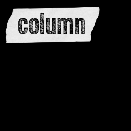
redactie
adverteren
dwarsedities
meewerken
contactere