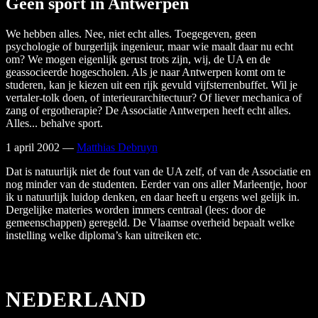
Geen sport in Antwerpen
We hebben alles. Nee, niet echt alles. Toegegeven, geen
psychologie of burgerlijk ingenieur, maar wie maalt daar nu echt
om? We mogen eigenlijk gerust trots zijn, wij, de UA en de
geassocieerde hogescholen. Als je naar Antwerpen komt om te
studeren, kan je kiezen uit een rijk gevuld vijfsterrenbuffet. Wil je
vertaler-tolk doen, of interieurarchitectuur? Of liever mechanica of
zang of ergotherapie? De Associatie Antwerpen heeft echt alles.
Alles... behalve sport.
1 april 2002
—
Matthias Debruyn
Dat is natuurlijk niet de fout van de UA zelf, of van de Associatie en
nog minder van de studenten. Eerder van ons aller Marleentje, hoor
ik u natuurlijk luidop denken, en daar heeft u ergens wel gelijk in.
Dergelijke materies worden immers centraal (lees: door de
gemeenschappen) geregeld. De Vlaamse overheid bepaalt welke
instelling welke diploma’s kan uitreiken etc.
NEDERLAND