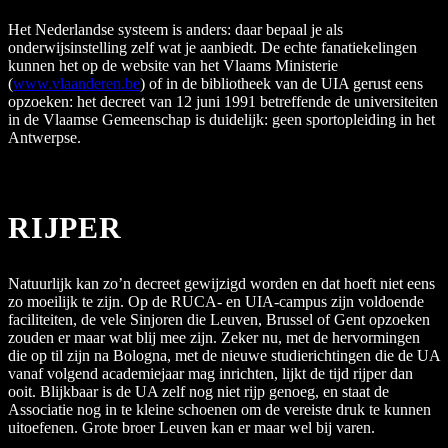
Het Nederlandse systeem is anders: daar bepaal je als
onderwijsinstelling zelf wat je aanbiedt. De echte fanatiekelingen
kunnen het op de website van het Vlaams Ministerie
(
www.vlaanderen.be
) of in de bibliotheek van de UIA gerust eens
opzoeken: het decreet van 12 juni 1991 betreffende de universiteiten
in de Vlaamse Gemeenschap is duidelijk: geen sportopleiding in het
Antwerpse.
RIJPER
Natuurlijk kan zo’n decreet gewijzigd worden en dat hoeft niet eens
zo moeilijk te zijn. Op de RUCA- en UIA-campus zijn voldoende
faciliteiten, de vele Sinjoren die Leuven, Brussel of Gent opzoeken
zouden er maar wat blij mee zijn. Zeker nu, met de hervormingen
die op til zijn na Bologna, met de nieuwe studierichtingen die de UA
vanaf volgend academiejaar mag inrichten, lijkt de tijd rijper dan
ooit. Blijkbaar is de UA zelf nog niet rijp genoeg, en staat de
Associatie nog in te kleine schoenen om de vereiste druk te kunnen
uitoefenen. Grote broer Leuven kan er maar wel bij varen.