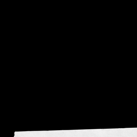
visie
krom
Donker