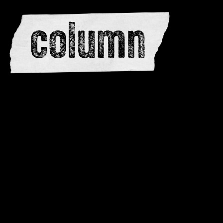
redactie
adverteren
dwarsedities
meewerken
contactere