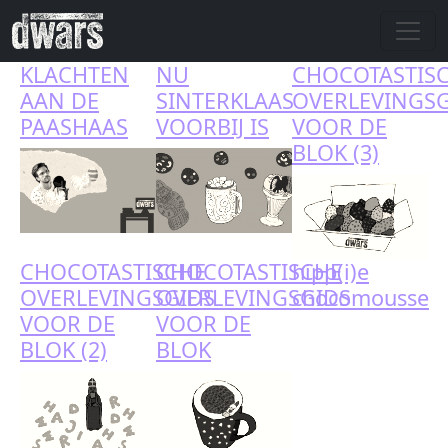
Skip to main content
KLACHTEN
NU
CHOCOTASTIS
AAN DE
SINTERKLAAS
OVERLEVINGSG
PAASHAAS
VOORBIJ IS
VOOR DE
BLOK (3)
CHOCOTASTISCHE
CHOCOTASTISCHE
hipp(i)e
OVERLEVINGSGIDS
OVERLEVINGSGIDS
chocomousse
VOOR DE
VOOR DE
BLOK (2)
BLOK