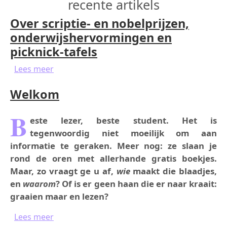
recente artikels
Over scriptie- en nobelprijzen,
onderwijshervormingen en
picknick-tafels
over Over scriptie- en nobelprijzen, onderwi
Lees meer
Welkom
B
este lezer, beste student. Het is
tegenwoordig niet moeilijk om aan
informatie te geraken. Meer nog: ze slaan je
rond de oren met allerhande gratis boekjes.
Maar, zo vraagt ge u af,
wie
maakt die blaadjes,
en
waarom
? Of is er geen haan die er naar kraait:
graaien maar en lezen?
over Welkom
Lees meer