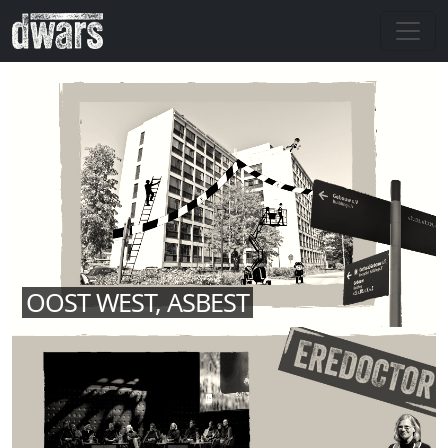
Overslaan en naar de inhoud gaan
OOST WEST, ASBEST