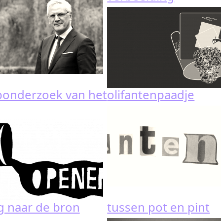
ponderzoek van het
olifantenpaadje
g naar de bron
tussen pot en pint