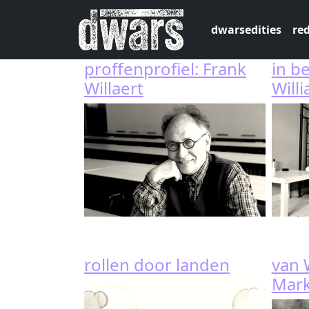
Overslaan en naar de inhoud gaan
dwarsedities
red
proffenprofiel: Frank
in b
Willaert
Will
rollen door landen
van 
Mark