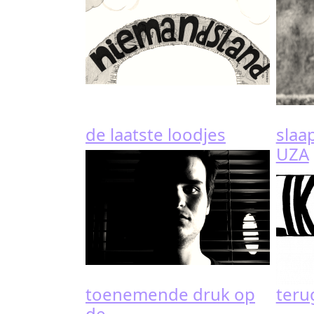
de laatste loodjes
slaa
UZA
toenemende druk op
teru
de