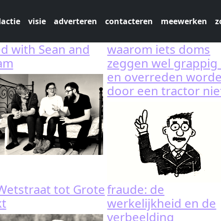
actie
visie
adverteren
contacteren
meewerken
z
ed with Sean and
waarom iets doms
iam
zeggen wel grappig 
en overreden word
door een tractor nie
Wetstraat tot Grote
fraude: de
t
werkelijkheid en de
verbeelding