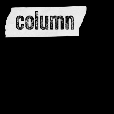
editors
advertise
dwar
issues
meewerken
contacteren