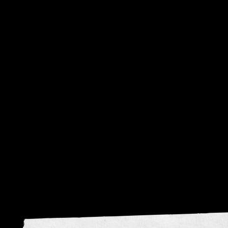
visie
krom
Donker