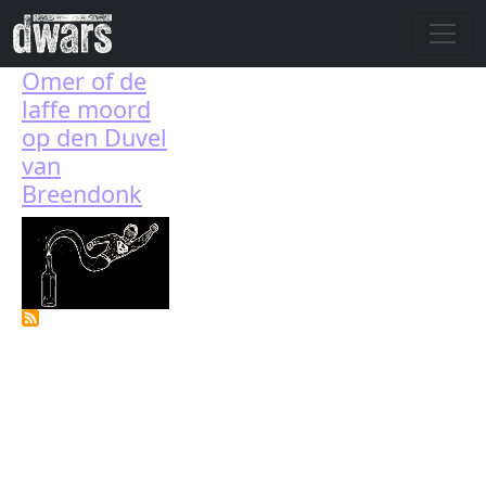
Overslaan en naar de inhoud gaan
Omer of de
laffe moord
op den Duvel
van
Breendonk