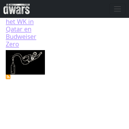
Overslaan en naar de inhoud gaan
het WK in
Qatar en
Budweiser
Zero