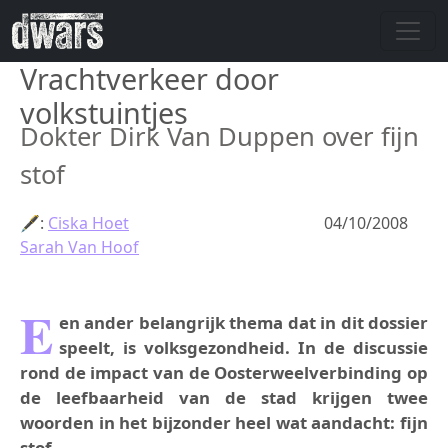
Overslaan en naar de inhoud gaan
Vrachtverkeer door
volkstuintjes
Dokter Dirk Van Duppen over fijn
stof
🖋:
Ciska Hoet
04/10/2008
Sarah Van Hoof
E
en ander belangrijk thema dat in dit dossier
speelt, is volksgezondheid. In de discussie
rond de impact van de Oosterweelverbinding op
de leefbaarheid van de stad krijgen twee
woorden in het bijzonder heel wat aandacht: fijn
stof.