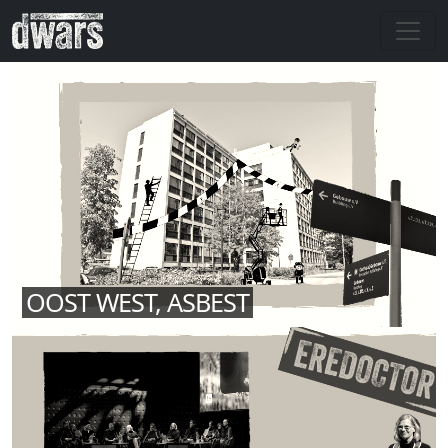
Overslaan en naar de inhoud gaan
OOST WEST, ASBEST