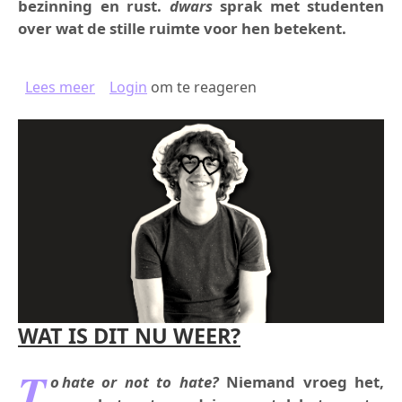
bezinning en rust.
dwars
sprak met studenten
over wat de stille ruimte voor hen betekent.
over STILLE RUIMTE: TOEVLUCHTSOORD VO
Lees meer
Login
om te reageren
WAT IS DIT NU WEER?
T
o hate or not to hate?
Niemand vroeg het,